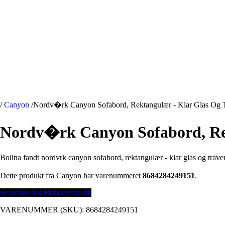
/
Canyon
/
Nordv�rk Canyon Sofabord, Rektangulær - Klar Glas Og 
Nordv�rk Canyon Sofabord, Rek
Bolina fandt nordvrk canyon sofabord, rektangulær - klar glas og tra
Dette produkt fra Canyon har varenummeret
8684284249151
.
Se prisen hos Boboonline.dk
VARENUMMER (SKU):
8684284249151