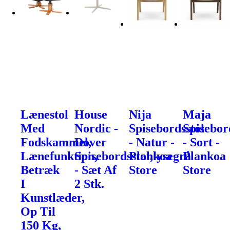
Lænestol
House
Nija
Maja
Med
Nordic -
Spisebordsstol
Spisebor
Fodskammel,
Dover
- Natur -
- Sort -
Lænefunktion,
Spisebordsstol,lysegrå
Plankoa
Plankoa
Betræk
- Sæt Af
Store
Store
I
2 Stk.
Kunstlæder,
Op Til
150 Kg,