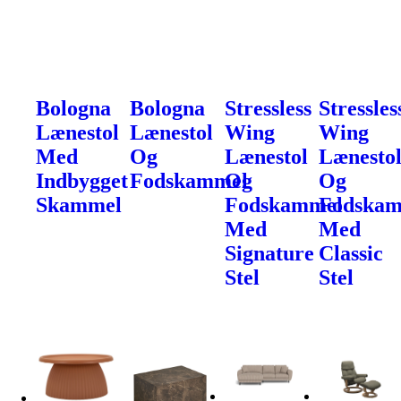
Bologna
Bologna
Stressless
Stressles
Lænestol
Lænestol
Wing
Wing
Med
Og
Lænestol
Lænesto
Indbygget
Fodskammel
Og
Og
Skammel
Fodskammel
Fodska
Med
Med
Signature
Classic
Stel
Stel