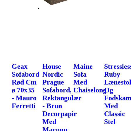
Geax
House
Maine
Stressles
Sofabord
Nordic
Sofa
Ruby
Rød Cm
Prague
Med
Lænesto
ø 70x35
Sofabord,
Chaiselong
Og
- Mauro
Rektangulær
Fodska
Ferretti
- Brun
Med
Decorpapir
Classic
Med
Stel
Marmor