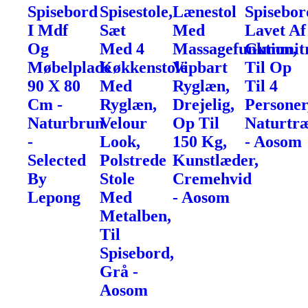
Spisebord
Spisestole,
Lænestol
Spisebor
I Mdf
Sæt
Med
Lavet Af
Og
Med 4
Massagefunktion,
Gummit
Møbelplade
Køkkenstole
Vipbart
Til Op
90 X 80
Med
Ryglæn,
Til 4
Cm -
Ryglæn,
Drejelig,
Personer
Naturbrun
Velour
Op Til
Naturtr
-
Look,
150 Kg,
- Aosom
Selected
Polstrede
Kunstlæder,
By
Stole
Cremehvid
Lepong
Med
- Aosom
Metalben,
Til
Spisebord,
Grå -
Aosom