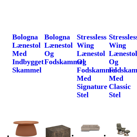
Bologna
Bologna
Stressless
Stressles
Lænestol
Lænestol
Wing
Wing
Med
Og
Lænestol
Lænesto
Indbygget
Fodskammel
Og
Og
Skammel
Fodskammel
Fodska
Med
Med
Signature
Classic
Stel
Stel