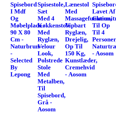
Spisebord
Spisestole,
Lænestol
Spisebor
I Mdf
Sæt
Med
Lavet Af
Og
Med 4
Massagefunktion,
Gummit
Møbelplade
Køkkenstole
Vipbart
Til Op
90 X 80
Med
Ryglæn,
Til 4
Cm -
Ryglæn,
Drejelig,
Personer
Naturbrun
Velour
Op Til
Naturtr
-
Look,
150 Kg,
- Aosom
Selected
Polstrede
Kunstlæder,
By
Stole
Cremehvid
Lepong
Med
- Aosom
Metalben,
Til
Spisebord,
Grå -
Aosom