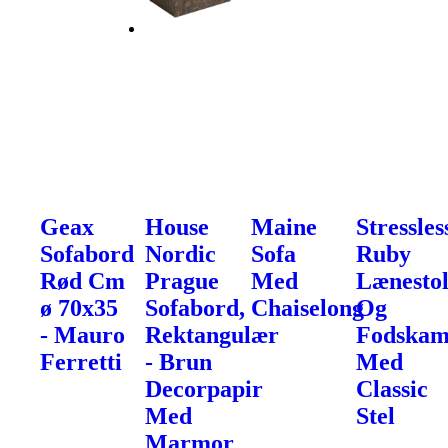
Geax
House
Maine
Stressles
Sofabord
Nordic
Sofa
Ruby
Rød Cm
Prague
Med
Lænesto
ø 70x35
Sofabord,
Chaiselong
Og
- Mauro
Rektangulær
Fodska
Ferretti
- Brun
Med
Decorpapir
Classic
Med
Stel
Marmor