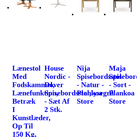
Lænestol
House
Nija
Maja
Med
Nordic -
Spisebordsstol
Spisebor
Fodskammel,
Dover
- Natur -
- Sort -
Lænefunktion,
Spisebordsstol,lysegrå
Plankoa
Plankoa
Betræk
- Sæt Af
Store
Store
I
2 Stk.
Kunstlæder,
Op Til
150 Kg,