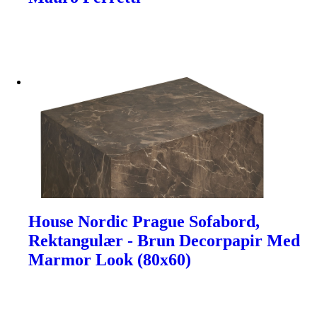
House Nordic Prague Sofabord,
Rektangulær - Brun Decorpapir Med
Marmor Look (80x60)