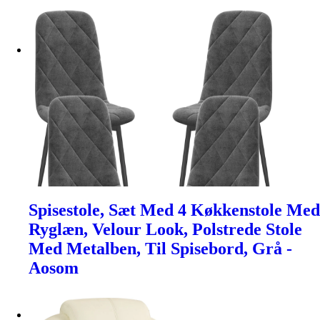
Spisestole, Sæt Med 4 Køkkenstole Med
Ryglæn, Velour Look, Polstrede Stole
Med Metalben, Til Spisebord, Grå -
Aosom