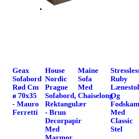
Geax
House
Maine
Stressles
Sofabord
Nordic
Sofa
Ruby
Rød Cm
Prague
Med
Lænesto
ø 70x35
Sofabord,
Chaiselong
Og
- Mauro
Rektangulær
Fodska
Ferretti
- Brun
Med
Decorpapir
Classic
Med
Stel
Marmor