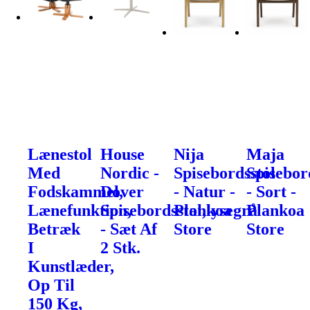
Lænestol
House
Nija
Maja
Med
Nordic -
Spisebordsstol
Spisebor
Fodskammel,
Dover
- Natur -
- Sort -
Lænefunktion,
Spisebordsstol,lysegrå
Plankoa
Plankoa
Betræk
- Sæt Af
Store
Store
I
2 Stk.
Kunstlæder,
Op Til
150 Kg,