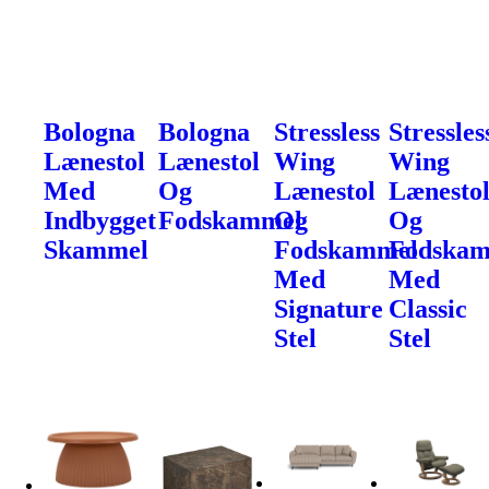
Bologna
Bologna
Stressless
Stressles
Lænestol
Lænestol
Wing
Wing
Med
Og
Lænestol
Lænesto
Indbygget
Fodskammel
Og
Og
Skammel
Fodskammel
Fodska
Med
Med
Signature
Classic
Stel
Stel