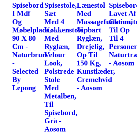
Spisebord
Spisestole,
Lænestol
Spisebor
I Mdf
Sæt
Med
Lavet Af
Og
Med 4
Massagefunktion,
Gummit
Møbelplade
Køkkenstole
Vipbart
Til Op
90 X 80
Med
Ryglæn,
Til 4
Cm -
Ryglæn,
Drejelig,
Personer
Naturbrun
Velour
Op Til
Naturtr
-
Look,
150 Kg,
- Aosom
Selected
Polstrede
Kunstlæder,
By
Stole
Cremehvid
Lepong
Med
- Aosom
Metalben,
Til
Spisebord,
Grå -
Aosom