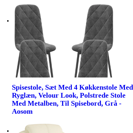
Spisestole, Sæt Med 4 Køkkenstole Med
Ryglæn, Velour Look, Polstrede Stole
Med Metalben, Til Spisebord, Grå -
Aosom