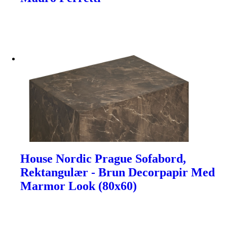
House Nordic Prague Sofabord,
Rektangulær - Brun Decorpapir Med
Marmor Look (80x60)