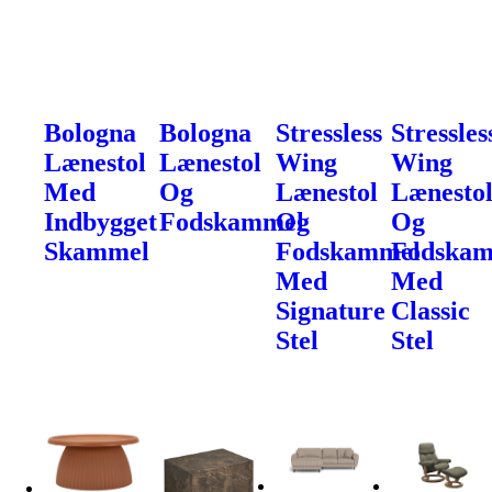
Bologna
Bologna
Stressless
Stressles
Lænestol
Lænestol
Wing
Wing
Med
Og
Lænestol
Lænesto
Indbygget
Fodskammel
Og
Og
Skammel
Fodskammel
Fodska
Med
Med
Signature
Classic
Stel
Stel