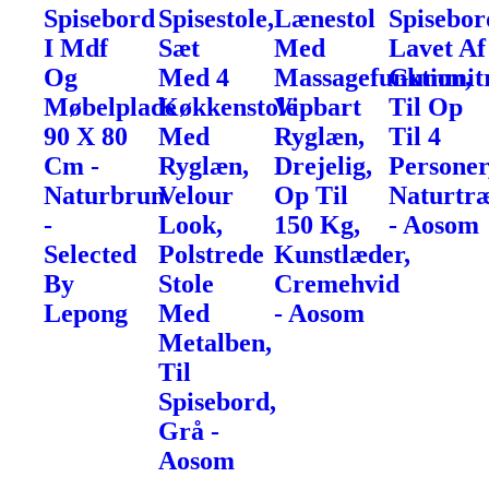
Spisebord
Spisestole,
Lænestol
Spisebor
I Mdf
Sæt
Med
Lavet Af
Og
Med 4
Massagefunktion,
Gummit
Møbelplade
Køkkenstole
Vipbart
Til Op
90 X 80
Med
Ryglæn,
Til 4
Cm -
Ryglæn,
Drejelig,
Personer
Naturbrun
Velour
Op Til
Naturtr
-
Look,
150 Kg,
- Aosom
Selected
Polstrede
Kunstlæder,
By
Stole
Cremehvid
Lepong
Med
- Aosom
Metalben,
Til
Spisebord,
Grå -
Aosom