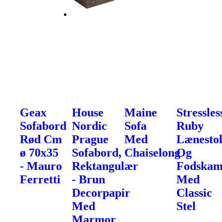
Geax
House
Maine
Stressles
Sofabord
Nordic
Sofa
Ruby
Rød Cm
Prague
Med
Lænesto
ø 70x35
Sofabord,
Chaiselong
Og
- Mauro
Rektangulær
Fodska
Ferretti
- Brun
Med
Decorpapir
Classic
Med
Stel
Marmor