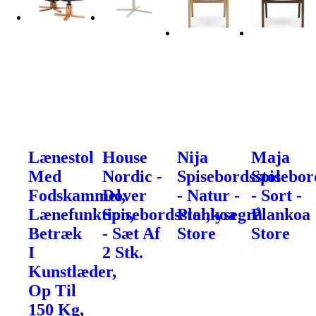
Lænestol
House
Nija
Maja
Med
Nordic -
Spisebordsstol
Spisebor
Fodskammel,
Dover
- Natur -
- Sort -
Lænefunktion,
Spisebordsstol,lysegrå
Plankoa
Plankoa
Betræk
- Sæt Af
Store
Store
I
2 Stk.
Kunstlæder,
Op Til
150 Kg,