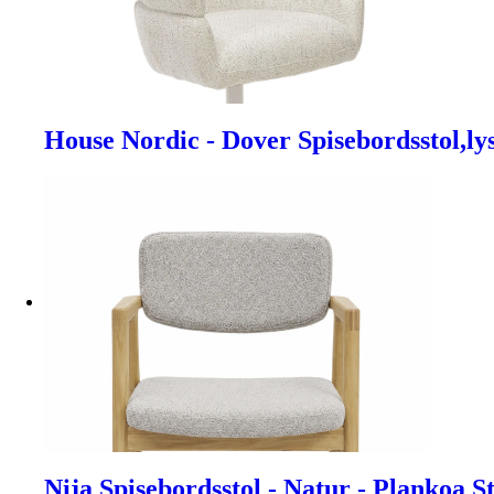
House Nordic - Dover Spisebordsstol,lys
Nija Spisebordsstol - Natur - Plankoa S