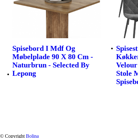
Spisebord I Mdf Og
Spises
Møbelplade 90 X 80 Cm -
Køkken
Naturbrun - Selected By
Velour
Lepong
Stole 
Spiseb
© Copyright
Bolina