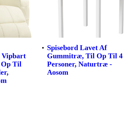
Spisebord Lavet Af
 Vipbart
Gummitræ, Til Op Til 4
 Op Til
Personer, Naturtræ -
er,
Aosom
om