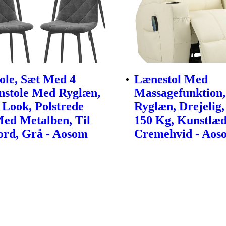
tole, Sæt Med 4
Lænestol Med
stole Med Ryglæn,
Massagefunktion,
 Look, Polstrede
Ryglæn, Drejelig,
Med Metalben, Til
150 Kg, Kunstlæd
ord, Grå - Aosom
Cremehvid - Aos