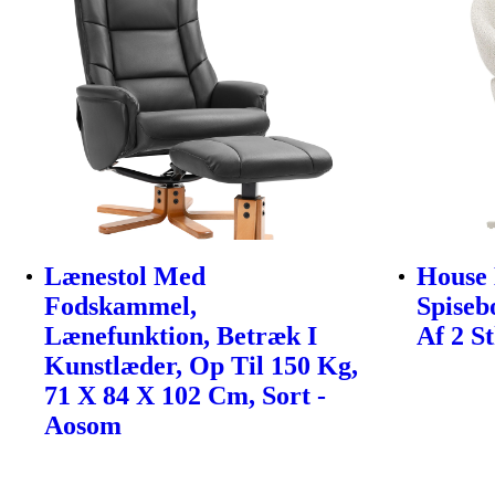
Lænestol Med
House 
Fodskammel,
Spiseb
Lænefunktion, Betræk I
Af 2 St
Kunstlæder, Op Til 150 Kg,
71 X 84 X 102 Cm, Sort -
Aosom