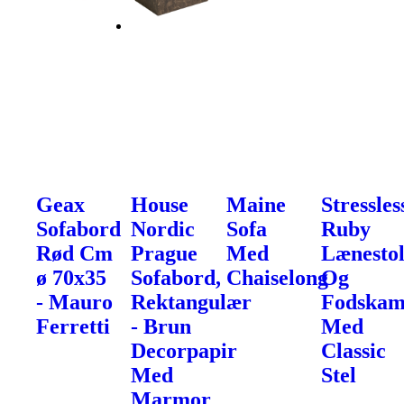
Geax
House
Maine
Stressles
Sofabord
Nordic
Sofa
Ruby
Rød Cm
Prague
Med
Lænesto
ø 70x35
Sofabord,
Chaiselong
Og
- Mauro
Rektangulær
Fodska
Ferretti
- Brun
Med
Decorpapir
Classic
Med
Stel
Marmor