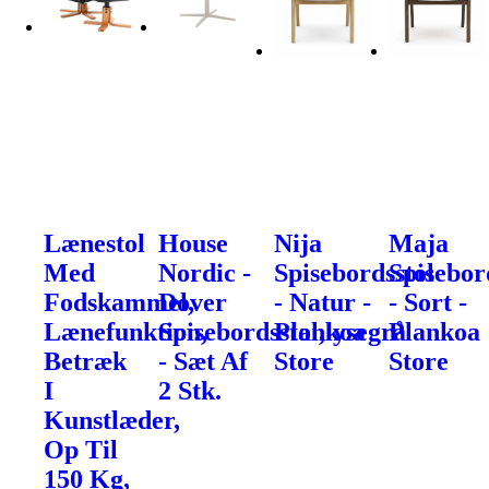
Lænestol
House
Nija
Maja
Med
Nordic -
Spisebordsstol
Spisebor
Fodskammel,
Dover
- Natur -
- Sort -
Lænefunktion,
Spisebordsstol,lysegrå
Plankoa
Plankoa
Betræk
- Sæt Af
Store
Store
I
2 Stk.
Kunstlæder,
Op Til
150 Kg,