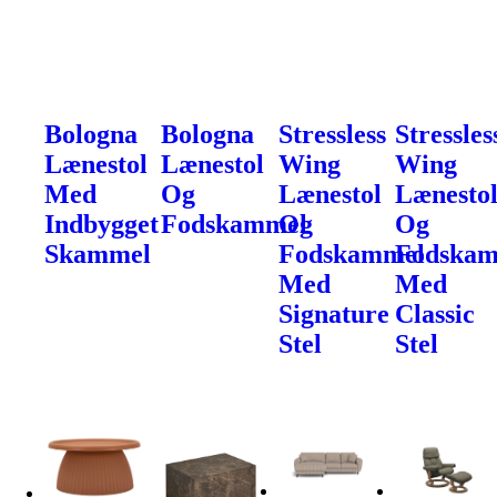
Bologna
Bologna
Stressless
Stressles
Lænestol
Lænestol
Wing
Wing
Med
Og
Lænestol
Lænesto
Indbygget
Fodskammel
Og
Og
Skammel
Fodskammel
Fodska
Med
Med
Signature
Classic
Stel
Stel