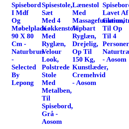
Spisebord
Spisestole,
Lænestol
Spisebor
I Mdf
Sæt
Med
Lavet Af
Og
Med 4
Massagefunktion,
Gummit
Møbelplade
Køkkenstole
Vipbart
Til Op
90 X 80
Med
Ryglæn,
Til 4
Cm -
Ryglæn,
Drejelig,
Personer
Naturbrun
Velour
Op Til
Naturtr
-
Look,
150 Kg,
- Aosom
Selected
Polstrede
Kunstlæder,
By
Stole
Cremehvid
Lepong
Med
- Aosom
Metalben,
Til
Spisebord,
Grå -
Aosom