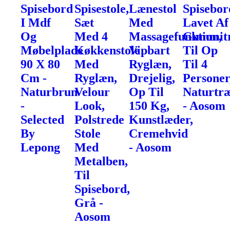
Spisebord
Spisestole,
Lænestol
Spisebor
I Mdf
Sæt
Med
Lavet Af
Og
Med 4
Massagefunktion,
Gummit
Møbelplade
Køkkenstole
Vipbart
Til Op
90 X 80
Med
Ryglæn,
Til 4
Cm -
Ryglæn,
Drejelig,
Personer
Naturbrun
Velour
Op Til
Naturtr
-
Look,
150 Kg,
- Aosom
Selected
Polstrede
Kunstlæder,
By
Stole
Cremehvid
Lepong
Med
- Aosom
Metalben,
Til
Spisebord,
Grå -
Aosom