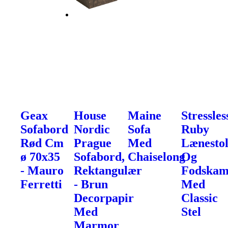
Geax
House
Maine
Stressles
Sofabord
Nordic
Sofa
Ruby
Rød Cm
Prague
Med
Lænesto
ø 70x35
Sofabord,
Chaiselong
Og
- Mauro
Rektangulær
Fodska
Ferretti
- Brun
Med
Decorpapir
Classic
Med
Stel
Marmor