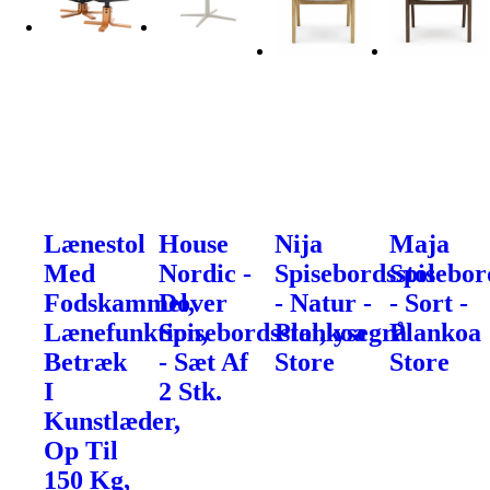
Lænestol
House
Nija
Maja
Med
Nordic -
Spisebordsstol
Spisebor
Fodskammel,
Dover
- Natur -
- Sort -
Lænefunktion,
Spisebordsstol,lysegrå
Plankoa
Plankoa
Betræk
- Sæt Af
Store
Store
I
2 Stk.
Kunstlæder,
Op Til
150 Kg,