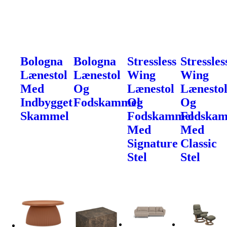
Bologna
Bologna
Stressless
Stressles
Lænestol
Lænestol
Wing
Wing
Med
Og
Lænestol
Lænesto
Indbygget
Fodskammel
Og
Og
Skammel
Fodskammel
Fodska
Med
Med
Signature
Classic
Stel
Stel