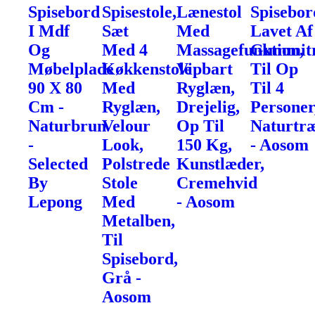
Spisebord
Spisestole,
Lænestol
Spisebor
I Mdf
Sæt
Med
Lavet Af
Og
Med 4
Massagefunktion,
Gummit
Møbelplade
Køkkenstole
Vipbart
Til Op
90 X 80
Med
Ryglæn,
Til 4
Cm -
Ryglæn,
Drejelig,
Personer
Naturbrun
Velour
Op Til
Naturtr
-
Look,
150 Kg,
- Aosom
Selected
Polstrede
Kunstlæder,
By
Stole
Cremehvid
Lepong
Med
- Aosom
Metalben,
Til
Spisebord,
Grå -
Aosom