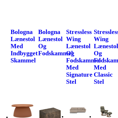
Bologna
Bologna
Stressless
Stressles
Lænestol
Lænestol
Wing
Wing
Med
Og
Lænestol
Lænesto
Indbygget
Fodskammel
Og
Og
Skammel
Fodskammel
Fodska
Med
Med
Signature
Classic
Stel
Stel