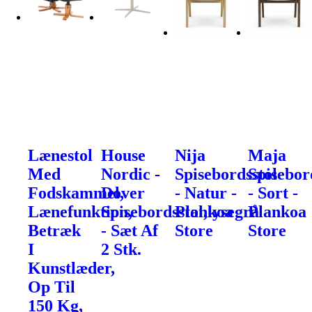
Lænestol
House
Nija
Maja
Med
Nordic -
Spisebordsstol
Spisebor
Fodskammel,
Dover
- Natur -
- Sort -
Lænefunktion,
Spisebordsstol,lysegrå
Plankoa
Plankoa
Betræk
- Sæt Af
Store
Store
I
2 Stk.
Kunstlæder,
Op Til
150 Kg,