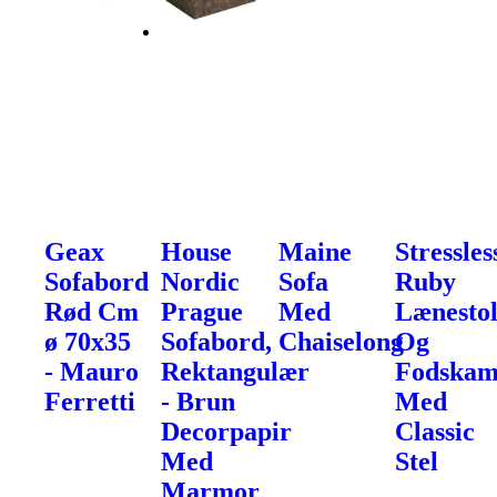
Geax
House
Maine
Stressles
Sofabord
Nordic
Sofa
Ruby
Rød Cm
Prague
Med
Lænesto
ø 70x35
Sofabord,
Chaiselong
Og
- Mauro
Rektangulær
Fodska
Ferretti
- Brun
Med
Decorpapir
Classic
Med
Stel
Marmor