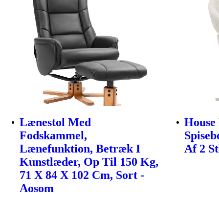
Lænestol Med
House 
Fodskammel,
Spiseb
Lænefunktion, Betræk I
Af 2 St
Kunstlæder, Op Til 150 Kg,
71 X 84 X 102 Cm, Sort -
Aosom