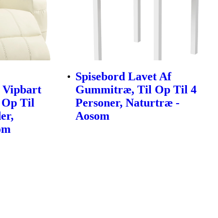
Spisebord Lavet Af
 Vipbart
Gummitræ, Til Op Til 4
 Op Til
Personer, Naturtræ -
er,
Aosom
om