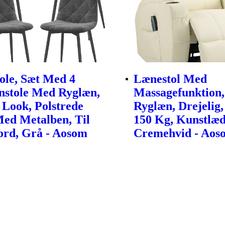
tole, Sæt Med 4
Lænestol Med
stole Med Ryglæn,
Massagefunktion,
 Look, Polstrede
Ryglæn, Drejelig,
Med Metalben, Til
150 Kg, Kunstlæd
ord, Grå - Aosom
Cremehvid - Aos