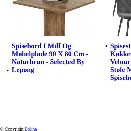
Spisebord I Mdf Og
Spises
Møbelplade 90 X 80 Cm -
Køkken
Naturbrun - Selected By
Velour
Lepong
Stole 
Spiseb
© Copyright
Bolina