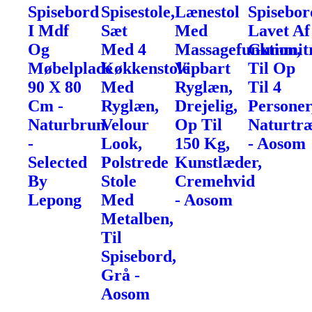
Spisebord
Spisestole,
Lænestol
Spisebor
I Mdf
Sæt
Med
Lavet Af
Og
Med 4
Massagefunktion,
Gummit
Møbelplade
Køkkenstole
Vipbart
Til Op
90 X 80
Med
Ryglæn,
Til 4
Cm -
Ryglæn,
Drejelig,
Personer
Naturbrun
Velour
Op Til
Naturtr
-
Look,
150 Kg,
- Aosom
Selected
Polstrede
Kunstlæder,
By
Stole
Cremehvid
Lepong
Med
- Aosom
Metalben,
Til
Spisebord,
Grå -
Aosom