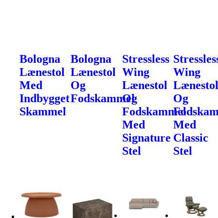
Bologna
Bologna
Stressless
Stressles
Lænestol
Lænestol
Wing
Wing
Med
Og
Lænestol
Lænesto
Indbygget
Fodskammel
Og
Og
Skammel
Fodskammel
Fodska
Med
Med
Signature
Classic
Stel
Stel