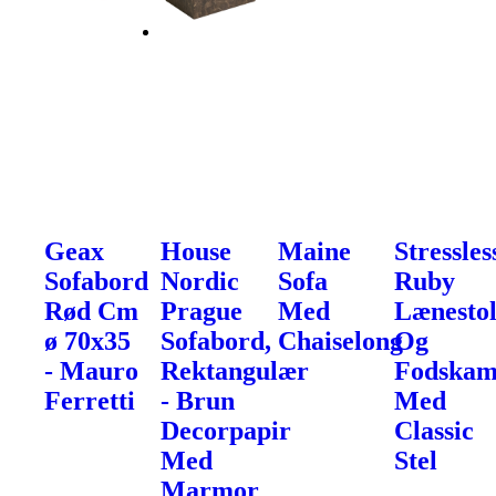
Geax
House
Maine
Stressles
Sofabord
Nordic
Sofa
Ruby
Rød Cm
Prague
Med
Lænesto
ø 70x35
Sofabord,
Chaiselong
Og
- Mauro
Rektangulær
Fodska
Ferretti
- Brun
Med
Decorpapir
Classic
Med
Stel
Marmor