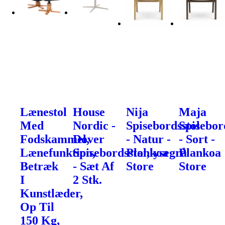
Lænestol
House
Nija
Maja
Med
Nordic -
Spisebordsstol
Spisebor
Fodskammel,
Dover
- Natur -
- Sort -
Lænefunktion,
Spisebordsstol,lysegrå
Plankoa
Plankoa
Betræk
- Sæt Af
Store
Store
I
2 Stk.
Kunstlæder,
Op Til
150 Kg,