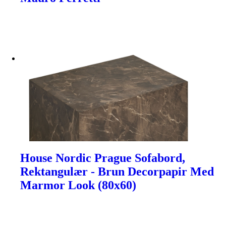
House Nordic Prague Sofabord,
Rektangulær - Brun Decorpapir Med
Marmor Look (80x60)