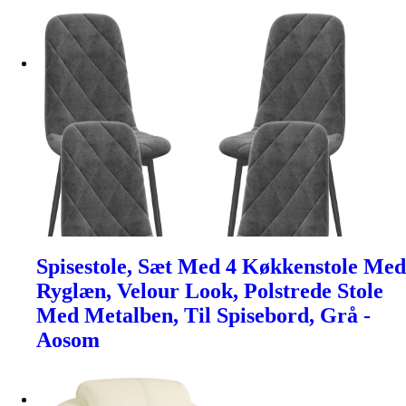
Spisestole, Sæt Med 4 Køkkenstole Med
Ryglæn, Velour Look, Polstrede Stole
Med Metalben, Til Spisebord, Grå -
Aosom