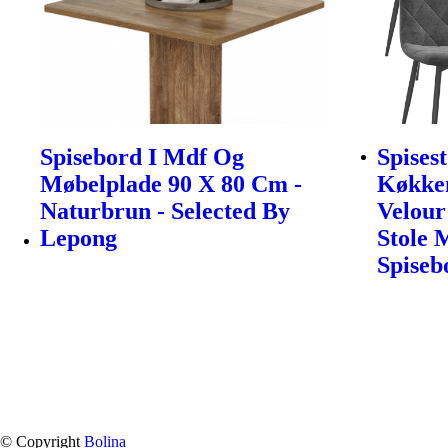
Spisebord I Mdf Og
Spises
Møbelplade 90 X 80 Cm -
Køkken
Naturbrun - Selected By
Velour
Lepong
Stole 
Spiseb
© Copyright
Bolina