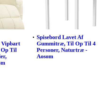
Spisebord Lavet Af
 Vipbart
Gummitræ, Til Op Til 4
 Op Til
Personer, Naturtræ -
er,
Aosom
om