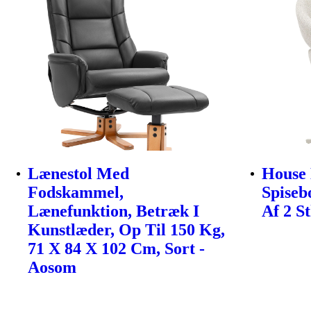
Lænestol Med
House 
Fodskammel,
Spiseb
Lænefunktion, Betræk I
Af 2 St
Kunstlæder, Op Til 150 Kg,
71 X 84 X 102 Cm, Sort -
Aosom