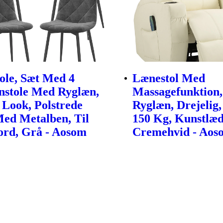
tole, Sæt Med 4
Lænestol Med
stole Med Ryglæn,
Massagefunktion,
 Look, Polstrede
Ryglæn, Drejelig,
Med Metalben, Til
150 Kg, Kunstlæd
ord, Grå - Aosom
Cremehvid - Aos