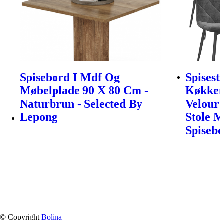
Spisebord I Mdf Og
Spises
Møbelplade 90 X 80 Cm -
Køkken
Naturbrun - Selected By
Velour
Lepong
Stole 
Spiseb
© Copyright
Bolina