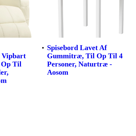
Spisebord Lavet Af
 Vipbart
Gummitræ, Til Op Til 4
 Op Til
Personer, Naturtræ -
er,
Aosom
om