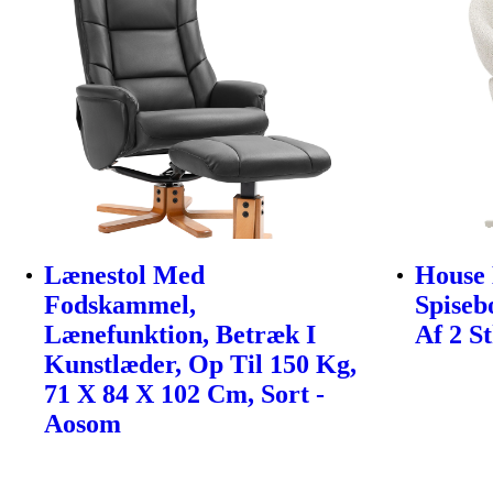
Lænestol Med
House 
Fodskammel,
Spiseb
Lænefunktion, Betræk I
Af 2 St
Kunstlæder, Op Til 150 Kg,
71 X 84 X 102 Cm, Sort -
Aosom