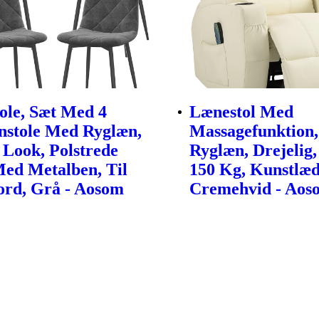
tole, Sæt Med 4
Lænestol Med
stole Med Ryglæn,
Massagefunktion,
 Look, Polstrede
Ryglæn, Drejelig,
Med Metalben, Til
150 Kg, Kunstlæd
ord, Grå - Aosom
Cremehvid - Aos