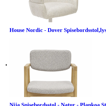
House Nordic - Dover Spisebordsstol,lys
Nija Spisebordsstol - Natur - Plankoa S