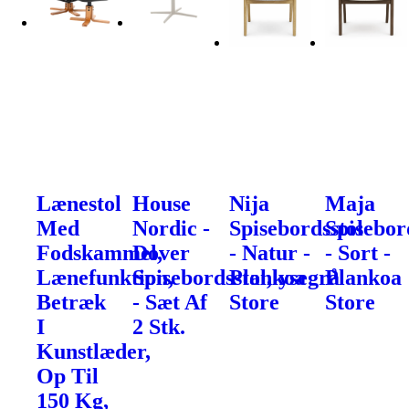
Lænestol
House
Nija
Maja
Med
Nordic -
Spisebordsstol
Spisebor
Fodskammel,
Dover
- Natur -
- Sort -
Lænefunktion,
Spisebordsstol,lysegrå
Plankoa
Plankoa
Betræk
- Sæt Af
Store
Store
I
2 Stk.
Kunstlæder,
Op Til
150 Kg,