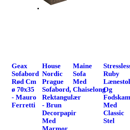
Geax
House
Maine
Stressles
Sofabord
Nordic
Sofa
Ruby
Rød Cm
Prague
Med
Lænesto
ø 70x35
Sofabord,
Chaiselong
Og
- Mauro
Rektangulær
Fodska
Ferretti
- Brun
Med
Decorpapir
Classic
Med
Stel
Marmor