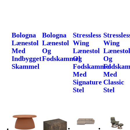
Bologna
Bologna
Stressless
Stressles
Lænestol
Lænestol
Wing
Wing
Med
Og
Lænestol
Lænesto
Indbygget
Fodskammel
Og
Og
Skammel
Fodskammel
Fodska
Med
Med
Signature
Classic
Stel
Stel