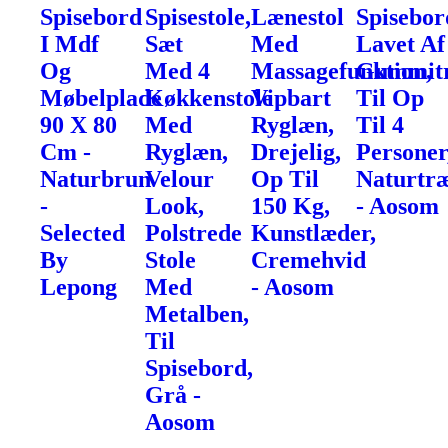
Spisebord
Spisestole,
Lænestol
Spisebor
I Mdf
Sæt
Med
Lavet Af
Og
Med 4
Massagefunktion,
Gummit
Møbelplade
Køkkenstole
Vipbart
Til Op
90 X 80
Med
Ryglæn,
Til 4
Cm -
Ryglæn,
Drejelig,
Personer
Naturbrun
Velour
Op Til
Naturtr
-
Look,
150 Kg,
- Aosom
Selected
Polstrede
Kunstlæder,
By
Stole
Cremehvid
Lepong
Med
- Aosom
Metalben,
Til
Spisebord,
Grå -
Aosom