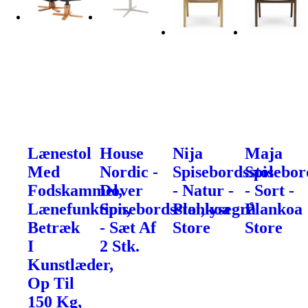
Lænestol
House
Nija
Maja
Med
Nordic -
Spisebordsstol
Spisebor
Fodskammel,
Dover
- Natur -
- Sort -
Lænefunktion,
Spisebordsstol,lysegrå
Plankoa
Plankoa
Betræk
- Sæt Af
Store
Store
I
2 Stk.
Kunstlæder,
Op Til
150 Kg,