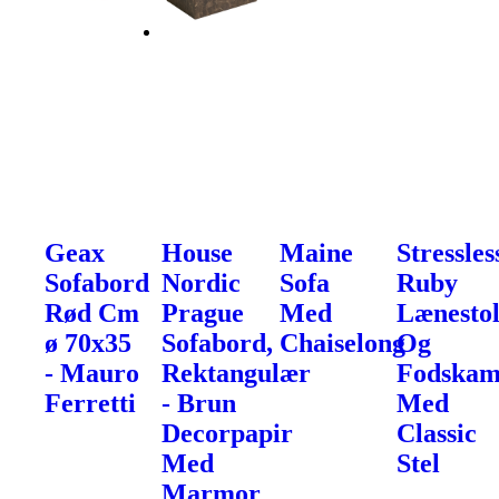
Geax
House
Maine
Stressles
Sofabord
Nordic
Sofa
Ruby
Rød Cm
Prague
Med
Lænesto
ø 70x35
Sofabord,
Chaiselong
Og
- Mauro
Rektangulær
Fodska
Ferretti
- Brun
Med
Decorpapir
Classic
Med
Stel
Marmor