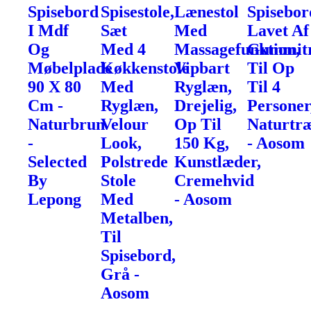
Spisebord
Spisestole,
Lænestol
Spisebor
I Mdf
Sæt
Med
Lavet Af
Og
Med 4
Massagefunktion,
Gummit
Møbelplade
Køkkenstole
Vipbart
Til Op
90 X 80
Med
Ryglæn,
Til 4
Cm -
Ryglæn,
Drejelig,
Personer
Naturbrun
Velour
Op Til
Naturtr
-
Look,
150 Kg,
- Aosom
Selected
Polstrede
Kunstlæder,
By
Stole
Cremehvid
Lepong
Med
- Aosom
Metalben,
Til
Spisebord,
Grå -
Aosom