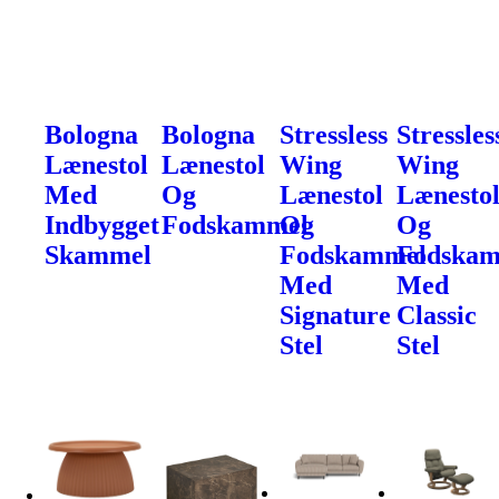
Bologna
Bologna
Stressless
Stressles
Lænestol
Lænestol
Wing
Wing
Med
Og
Lænestol
Lænesto
Indbygget
Fodskammel
Og
Og
Skammel
Fodskammel
Fodska
Med
Med
Signature
Classic
Stel
Stel