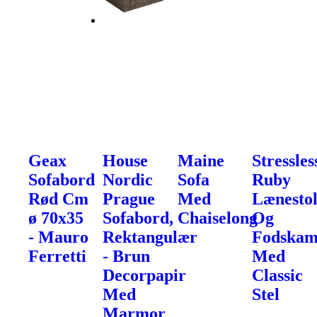
Geax
House
Maine
Stressles
Sofabord
Nordic
Sofa
Ruby
Rød Cm
Prague
Med
Lænesto
ø 70x35
Sofabord,
Chaiselong
Og
- Mauro
Rektangulær
Fodska
Ferretti
- Brun
Med
Decorpapir
Classic
Med
Stel
Marmor