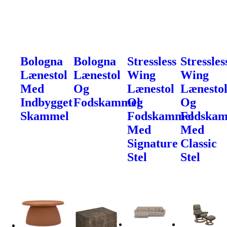
Bologna
Bologna
Stressless
Stressles
Lænestol
Lænestol
Wing
Wing
Med
Og
Lænestol
Lænesto
Indbygget
Fodskammel
Og
Og
Skammel
Fodskammel
Fodska
Med
Med
Signature
Classic
Stel
Stel