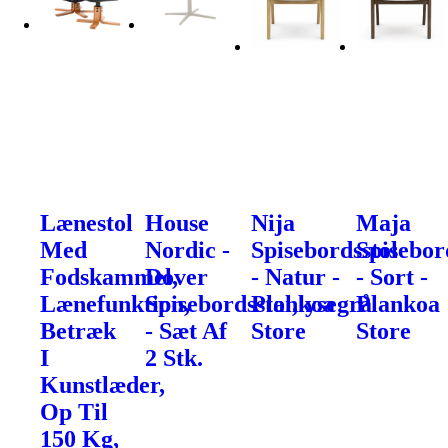
Lænestol
House
Nija
Maja
Med
Nordic -
Spisebordsstol
Spisebor
Fodskammel,
Dover
- Natur -
- Sort -
Lænefunktion,
Spisebordsstol,lysegrå
Plankoa
Plankoa
Betræk
- Sæt Af
Store
Store
I
2 Stk.
Kunstlæder,
Op Til
150 Kg,