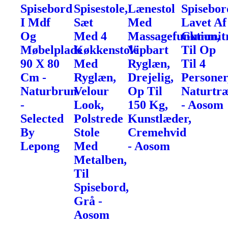
Spisebord
Spisestole,
Lænestol
Spisebor
I Mdf
Sæt
Med
Lavet Af
Og
Med 4
Massagefunktion,
Gummit
Møbelplade
Køkkenstole
Vipbart
Til Op
90 X 80
Med
Ryglæn,
Til 4
Cm -
Ryglæn,
Drejelig,
Personer
Naturbrun
Velour
Op Til
Naturtr
-
Look,
150 Kg,
- Aosom
Selected
Polstrede
Kunstlæder,
By
Stole
Cremehvid
Lepong
Med
- Aosom
Metalben,
Til
Spisebord,
Grå -
Aosom