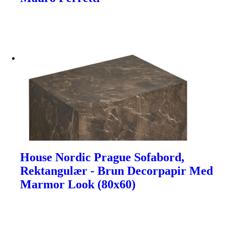
House Nordic Prague Sofabord,
Rektangulær - Brun Decorpapir Med
Marmor Look (80x60)