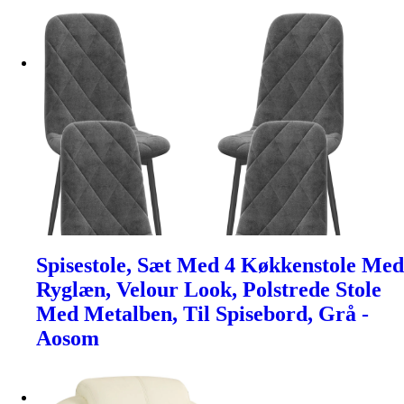
Spisestole, Sæt Med 4 Køkkenstole Med
Ryglæn, Velour Look, Polstrede Stole
Med Metalben, Til Spisebord, Grå -
Aosom