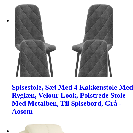
Spisestole, Sæt Med 4 Køkkenstole Med
Ryglæn, Velour Look, Polstrede Stole
Med Metalben, Til Spisebord, Grå -
Aosom