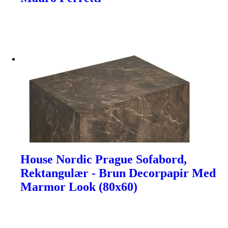
House Nordic Prague Sofabord,
Rektangulær - Brun Decorpapir Med
Marmor Look (80x60)