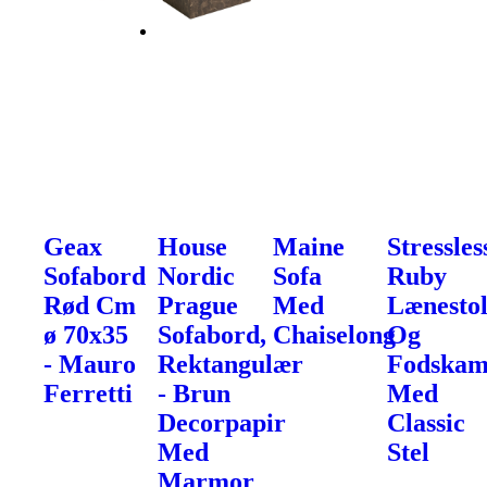
Geax
House
Maine
Stressles
Sofabord
Nordic
Sofa
Ruby
Rød Cm
Prague
Med
Lænesto
ø 70x35
Sofabord,
Chaiselong
Og
- Mauro
Rektangulær
Fodska
Ferretti
- Brun
Med
Decorpapir
Classic
Med
Stel
Marmor