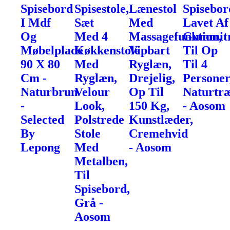
Spisebord
Spisestole,
Lænestol
Spisebor
I Mdf
Sæt
Med
Lavet Af
Og
Med 4
Massagefunktion,
Gummit
Møbelplade
Køkkenstole
Vipbart
Til Op
90 X 80
Med
Ryglæn,
Til 4
Cm -
Ryglæn,
Drejelig,
Personer
Naturbrun
Velour
Op Til
Naturtr
-
Look,
150 Kg,
- Aosom
Selected
Polstrede
Kunstlæder,
By
Stole
Cremehvid
Lepong
Med
- Aosom
Metalben,
Til
Spisebord,
Grå -
Aosom