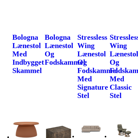
Bologna
Bologna
Stressless
Stressles
Lænestol
Lænestol
Wing
Wing
Med
Og
Lænestol
Lænesto
Indbygget
Fodskammel
Og
Og
Skammel
Fodskammel
Fodska
Med
Med
Signature
Classic
Stel
Stel