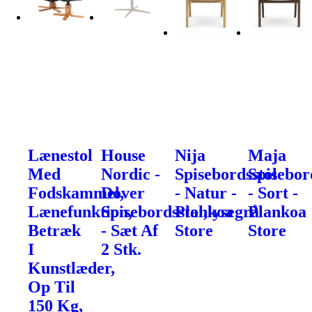
Lænestol
House
Nija
Maja
Med
Nordic -
Spisebordsstol
Spisebor
Fodskammel,
Dover
- Natur -
- Sort -
Lænefunktion,
Spisebordsstol,lysegrå
Plankoa
Plankoa
Betræk
- Sæt Af
Store
Store
I
2 Stk.
Kunstlæder,
Op Til
150 Kg,