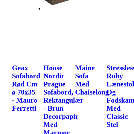
Geax
House
Maine
Stressles
Sofabord
Nordic
Sofa
Ruby
Rød Cm
Prague
Med
Lænesto
ø 70x35
Sofabord,
Chaiselong
Og
- Mauro
Rektangulær
Fodska
Ferretti
- Brun
Med
Decorpapir
Classic
Med
Stel
Marmor