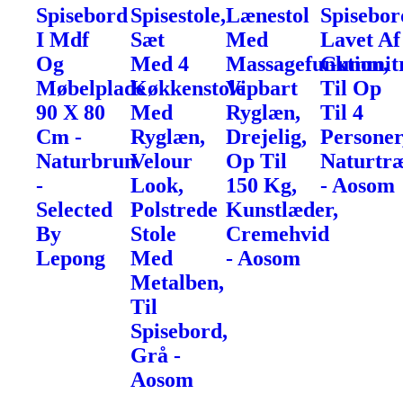
Spisebord
Spisestole,
Lænestol
Spisebor
I Mdf
Sæt
Med
Lavet Af
Og
Med 4
Massagefunktion,
Gummit
Møbelplade
Køkkenstole
Vipbart
Til Op
90 X 80
Med
Ryglæn,
Til 4
Cm -
Ryglæn,
Drejelig,
Personer
Naturbrun
Velour
Op Til
Naturtr
-
Look,
150 Kg,
- Aosom
Selected
Polstrede
Kunstlæder,
By
Stole
Cremehvid
Lepong
Med
- Aosom
Metalben,
Til
Spisebord,
Grå -
Aosom