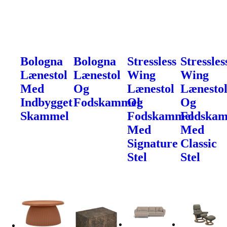
Bologna
Bologna
Stressless
Stressles
Lænestol
Lænestol
Wing
Wing
Med
Og
Lænestol
Lænesto
Indbygget
Fodskammel
Og
Og
Skammel
Fodskammel
Fodska
Med
Med
Signature
Classic
Stel
Stel