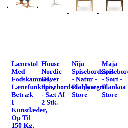
Lænestol
House
Nija
Maja
Med
Nordic -
Spisebordsstol
Spisebor
Fodskammel,
Dover
- Natur -
- Sort -
Lænefunktion,
Spisebordsstol,lysegrå
Plankoa
Plankoa
Betræk
- Sæt Af
Store
Store
I
2 Stk.
Kunstlæder,
Op Til
150 Kg,