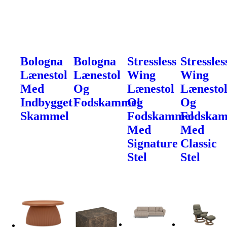
Bologna
Bologna
Stressless
Stressles
Lænestol
Lænestol
Wing
Wing
Med
Og
Lænestol
Lænesto
Indbygget
Fodskammel
Og
Og
Skammel
Fodskammel
Fodska
Med
Med
Signature
Classic
Stel
Stel