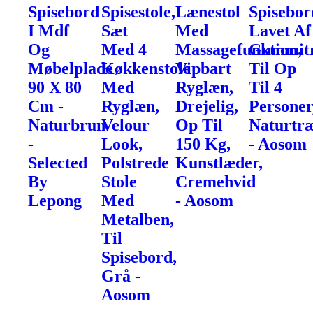
Spisebord
Spisestole,
Lænestol
Spisebor
I Mdf
Sæt
Med
Lavet Af
Og
Med 4
Massagefunktion,
Gummit
Møbelplade
Køkkenstole
Vipbart
Til Op
90 X 80
Med
Ryglæn,
Til 4
Cm -
Ryglæn,
Drejelig,
Personer
Naturbrun
Velour
Op Til
Naturtr
-
Look,
150 Kg,
- Aosom
Selected
Polstrede
Kunstlæder,
By
Stole
Cremehvid
Lepong
Med
- Aosom
Metalben,
Til
Spisebord,
Grå -
Aosom