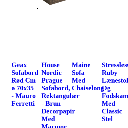
Geax
House
Maine
Stressles
Sofabord
Nordic
Sofa
Ruby
Rød Cm
Prague
Med
Lænesto
ø 70x35
Sofabord,
Chaiselong
Og
- Mauro
Rektangulær
Fodska
Ferretti
- Brun
Med
Decorpapir
Classic
Med
Stel
Marmor