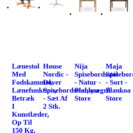
Lænestol
House
Nija
Maja
Med
Nordic -
Spisebordsstol
Spisebor
Fodskammel,
Dover
- Natur -
- Sort -
Lænefunktion,
Spisebordsstol,lysegrå
Plankoa
Plankoa
Betræk
- Sæt Af
Store
Store
I
2 Stk.
Kunstlæder,
Op Til
150 Kg,