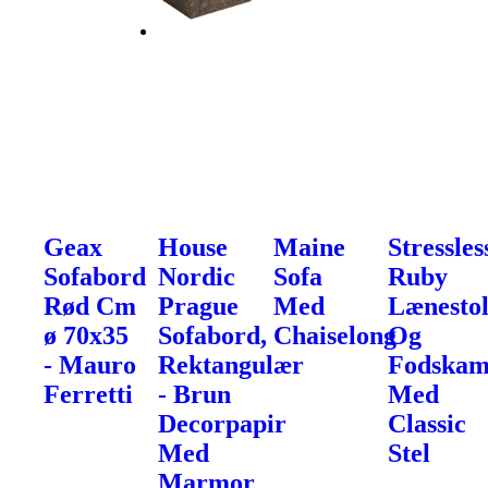
Geax
House
Maine
Stressles
Sofabord
Nordic
Sofa
Ruby
Rød Cm
Prague
Med
Lænesto
ø 70x35
Sofabord,
Chaiselong
Og
- Mauro
Rektangulær
Fodska
Ferretti
- Brun
Med
Decorpapir
Classic
Med
Stel
Marmor