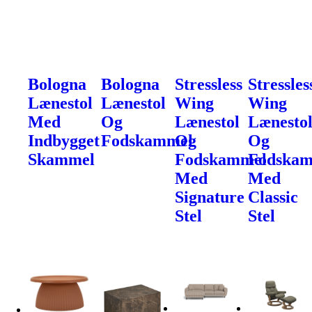
Bologna
Bologna
Stressless
Stressles
Lænestol
Lænestol
Wing
Wing
Med
Og
Lænestol
Lænesto
Indbygget
Fodskammel
Og
Og
Skammel
Fodskammel
Fodska
Med
Med
Signature
Classic
Stel
Stel