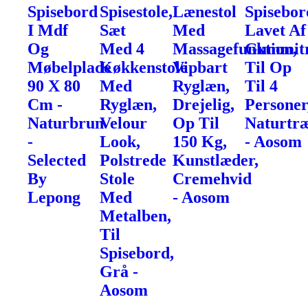
Spisebord
Spisestole,
Lænestol
Spisebor
I Mdf
Sæt
Med
Lavet Af
Og
Med 4
Massagefunktion,
Gummit
Møbelplade
Køkkenstole
Vipbart
Til Op
90 X 80
Med
Ryglæn,
Til 4
Cm -
Ryglæn,
Drejelig,
Personer
Naturbrun
Velour
Op Til
Naturtr
-
Look,
150 Kg,
- Aosom
Selected
Polstrede
Kunstlæder,
By
Stole
Cremehvid
Lepong
Med
- Aosom
Metalben,
Til
Spisebord,
Grå -
Aosom