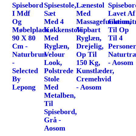
Spisebord
Spisestole,
Lænestol
Spisebor
I Mdf
Sæt
Med
Lavet Af
Og
Med 4
Massagefunktion,
Gummit
Møbelplade
Køkkenstole
Vipbart
Til Op
90 X 80
Med
Ryglæn,
Til 4
Cm -
Ryglæn,
Drejelig,
Personer
Naturbrun
Velour
Op Til
Naturtr
-
Look,
150 Kg,
- Aosom
Selected
Polstrede
Kunstlæder,
By
Stole
Cremehvid
Lepong
Med
- Aosom
Metalben,
Til
Spisebord,
Grå -
Aosom