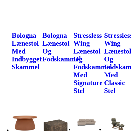
Bologna
Bologna
Stressless
Stressles
Lænestol
Lænestol
Wing
Wing
Med
Og
Lænestol
Lænesto
Indbygget
Fodskammel
Og
Og
Skammel
Fodskammel
Fodska
Med
Med
Signature
Classic
Stel
Stel