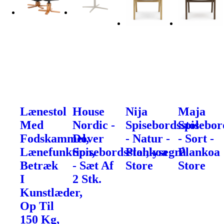
Lænestol
House
Nija
Maja
Med
Nordic -
Spisebordsstol
Spisebor
Fodskammel,
Dover
- Natur -
- Sort -
Lænefunktion,
Spisebordsstol,lysegrå
Plankoa
Plankoa
Betræk
- Sæt Af
Store
Store
I
2 Stk.
Kunstlæder,
Op Til
150 Kg,