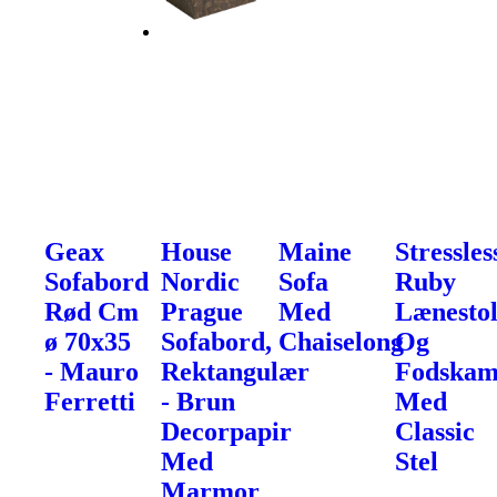
Geax
House
Maine
Stressles
Sofabord
Nordic
Sofa
Ruby
Rød Cm
Prague
Med
Lænesto
ø 70x35
Sofabord,
Chaiselong
Og
- Mauro
Rektangulær
Fodska
Ferretti
- Brun
Med
Decorpapir
Classic
Med
Stel
Marmor