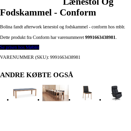
Lænestol Og
Fodskammel - Conform
Bolina fandt afterwork lænestol og fodskammel - conform hos mblr.
Dette produkt fra Conform har varenummeret
9991663438981
.
Se prisen hos Møblér
VARENUMMER (SKU):
9991663438981
ANDRE KØBTE OGSÅ