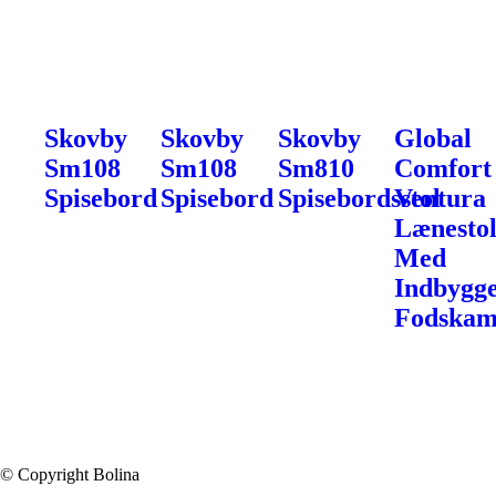
Skovby
Skovby
Skovby
Global
Sm108
Sm108
Sm810
Comfort
Spisebord
Spisebord
Spisebordsstol
Ventura
Lænesto
Med
Indbygge
Fodska
© Copyright Bolina