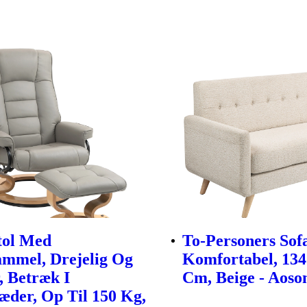
tol Med
To-Personers Sof
mmel, Drejelig Og
Komfortabel, 134
, Betræk I
Cm, Beige - Aos
æder, Op Til 150 Kg,