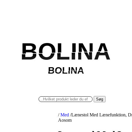
BOLINA
BOLINA
BOLINA
BOLINA
Søg
/
Med
/
Lænestol Med Lænefunktion, Drej
Aosom