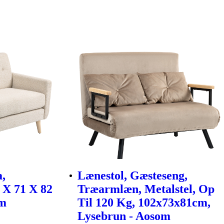
a,
Lænestol, Gæsteseng,
 X 71 X 82
Træarmlæn, Metalstel, Op
om
Til 120 Kg, 102x73x81cm,
Lysebrun - Aosom