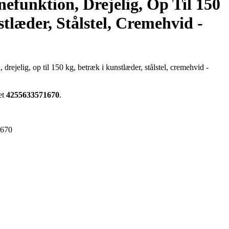
funktion, Drejelig, Op Til 150
tlæder, Stålstel, Cremehvid -
drejelig, op til 150 kg, betræk i kunstlæder, stålstel, cremehvid -
et
4255633571670
.
1670